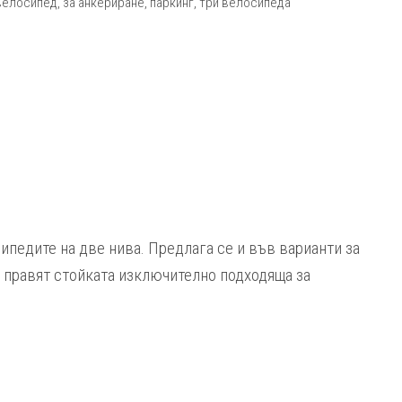
велосипед
,
за анкериране
,
паркинг
,
три велосипеда
ипедите на две нива. Предлага се и във
варианти за
, правят стойката изключително подходяща за