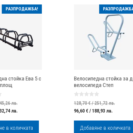
РАЗПРОДАЖБА!
РАЗПРОДАЖБА
на стойка Ева 5 с
Велосипедна стойка за д
 площ
велосипеда Степ
0
Original
Origina
45,26 лв.
128,70
€
/ 251,72 лв.
o
Текущата
price
Текущата
price
32,74 лв.
96,60
€
/ 188,93 лв.
u
t
цена
was:
цена
was:
o
f
е:
125,40 €
е:
128,70 
е в количката
Добавяне в количката
5