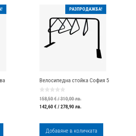
!
РАЗПРОДАЖБА!
ва
Велосипедна стойка София 5
0
Original
158,50
€
/ 310,00 лв.
o
l
Текущата
price
142,60
€
/ 278,90 лв.
u
t
цена
was:
o
f
е:
158,50 €
5
€
Добавяне в количката
142,60 €
/