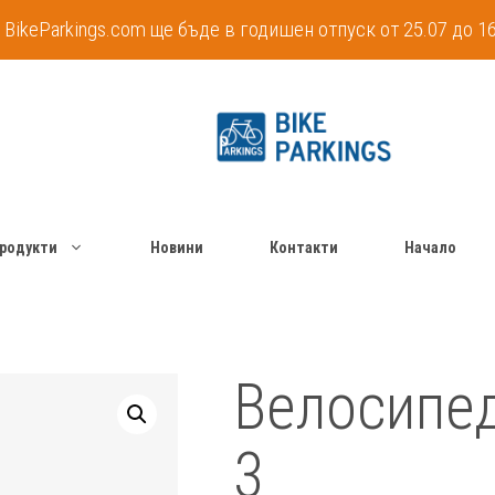
 BikeParkings.com ще бъде в годишен отпуск от 25.07 до 16
родукти
Новини
Контакти
Начало
Велосипед
3