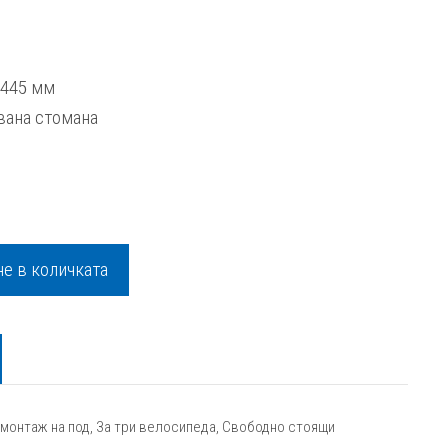
х 445 мм
вана стомана
е в количката
 монтаж на под
,
За три велосипеда
,
Свободно стоящи