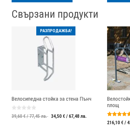
/
318,90 лв..
287,12 лв..
Свързани продукти
РАЗПРОДАЖБА!
Велосипедна стойка за стена Пънч
Велостойк
площ
0
Original
Текущата
39,60
€
/ 77,45 лв.
34,50
€
/ 67,48 лв.
o
5.00
216,10
€
/ 4
price
цена
u
out of 5
t