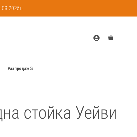
Велосипедна
.08.2026г.
стойка
Уейви
3
Разпродажба
на стойка Уейви