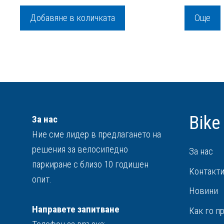
was:
е:
o
f
39,60 €
34,50 €
Добавяне в количката
Още
5
/
/
77,45 лв..
67,48 лв..
Bike
За нас
Ние сме лидер в предлагането на
решения за велосипедно
За нас
паркиране с близо 10 годишен
Контакт
опит.
Новини
Направете запитване
Как го п