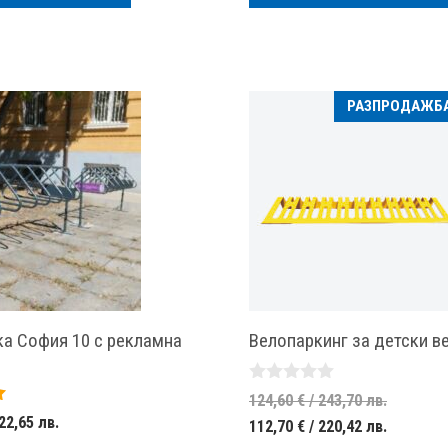
119,00 €
/
96,60 €
/
/
245,26 лв..
/
251,72 
232,74 лв..
188,93 лв.
РАЗПРОДАЖБА
а София 10 с рекламна
Велопаркинг за детски в
0
Origina
124,60
€
/ 243,70 лв.
o
22,65 лв.
Текущат
price
112,70
€
/ 220,42 лв.
u
t