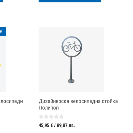
/
310,00 лв..
лв..
278,90 лв..
.
!
елосипеди
Дизайнерска велосипедна стойка
Лолипоп
l
0
45,95
€
/ 89,87 лв.
а
o