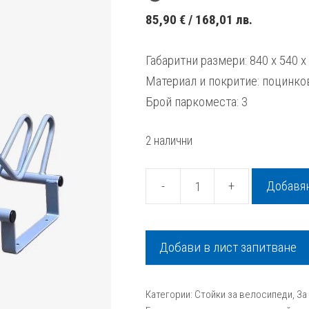
85,90
€
/ 168,01 лв.
Габаритни размери: 840 х 540 
Материал и покритие: поцинко
Брой паркоместа: 3
2 налични
-
+
Добавян
количество
за
Велосипедна
Добави в лист запитване
стойка
Уейви
Категории:
Стойки за велосипеди
,
За
3