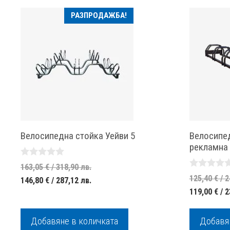
РАЗПРОДАЖБА!
Велосипедна стойка Уейви 5
Велосипед
рекламна
0
Original
163,05
€
/ 318,90 лв.
o
0
125,40
€
/ 2
Текущата
price
146,80
€
/ 287,12 лв.
u
o
t
119,00
€
/ 2
u
цена
was:
o
t
f
е:
163,05 €
o
5
f
Добавяне в количката
146,80 €
/
Добавян
5