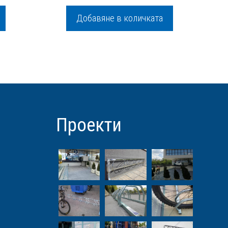
u
t
€
Добавяне в количката
o
f
5
лв..
..
Проекти