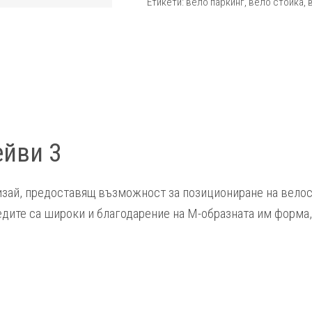
Етикети:
вело паркинг
,
вело стойка
,
ейви 3
изай, предоставящ възможност за позициониране на велос
едите са широки и благодарение на М-образната им форма