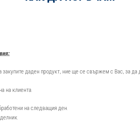
вия:
да закупите даден продукт, ние ще се свържем с Вас, за д
а на клиента.
бработени на следващия ден.
еделник.