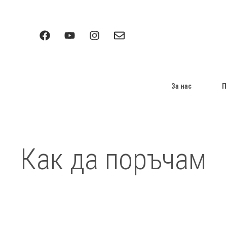
Към
съдържанието
За нас
П
Как да поръчам