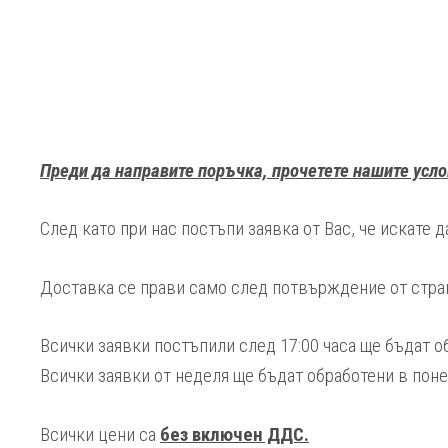
Преди да направите поръчка, прочетете нашите усло
След като при нас постъпи заявка от Вас, че искате 
Доставка се прави само след потвърждение от стран
Всички заявки постъпили след 17:00 часа ще бъдат о
Всички заявки от неделя ще бъдат обработени в пон
Всички цени са
без включен ДДС.