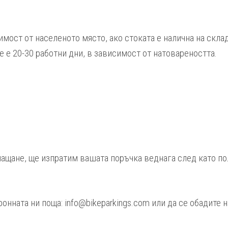
мост от населеното място, ако стоката е налична на склад.
 е 20-30 работни дни, в зависимост от натовареността.
лащане, ще изпратим вашата поръчка веднага след като по
нната ни поща: info@bikeparkings.com или да се обадите на